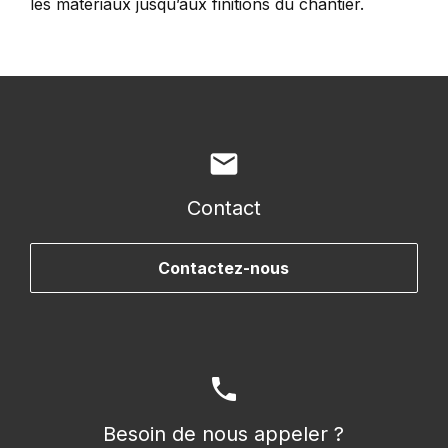
les matériaux jusqu’aux finitions du chantier.
mail
Contact
Contactez-nous
phone
Besoin de nous appeler ?