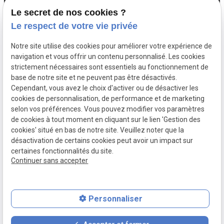
Le secret de nos cookies ?
Le respect de votre vie privée
Notre site utilise des cookies pour améliorer votre expérience de
navigation et vous offrir un contenu personnalisé. Les cookies
strictement nécessaires sont essentiels au fonctionnement de
base de notre site et ne peuvent pas être désactivés.
Cependant, vous avez le choix d'activer ou de désactiver les
SIRET :
31166700020
cookies de personnalisation, de performance et de marketing
Mentions
Politique de
selon vos préférences. Vous pouvez modifier vos paramètres
légales
confidentialité
de cookies à tout moment en cliquant sur le lien 'Gestion des
cookies' situé en bas de notre site. Veuillez noter que la
désactivation de certains cookies peut avoir un impact sur
Gestion des
Plan du site
certaines fonctionnalités du site.
cookies
Continuer sans accepter
Personnaliser
place
contact_page
phone